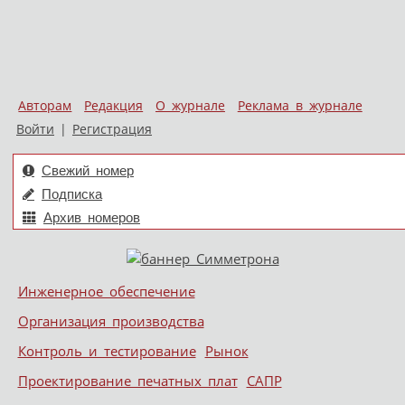
Авторам
Редакция
О журнале
Реклама в журнале
Войти
|
Регистрация
Свежий номер
Подписка
Архив номеров
Skip to content
Инженерное обеспечение
Меню
Организация производства
Контроль и тестирование
Рынок
Проектирование печатных плат
САПР