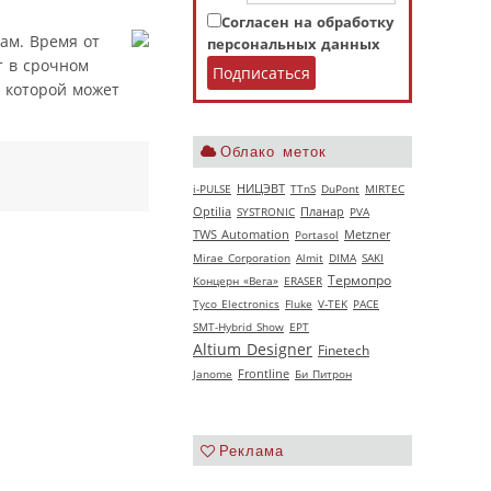
Согласен на обработку
ам. Время от
персональных данных
т в срочном
м которой может
Облако меток
НИЦЭВТ
i-PULSE
TTnS
DuPont
MIRTEC
Optilia
SYSTRONIC
Планар
PVA
TWS Automation
Portasol
Metzner
Mirae Corporation
Almit
DIMA
SAKI
Термопро
Концерн «Вега»
ERASER
Tyco Electronics
Fluke
V‑TEK
РАСЕ
SMT-Hybrid Show
EPT
Altium Designer
Finetech
Janome
Frontline
Би Питрон
Реклама