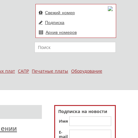
Свежий номер
Подписка
Архив номеров
Поиск
ых плат
САПР
Печатные платы
Оборудование
Подписка на новости
Имя
шении
E-
mail