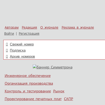
Авторам
Редакция
О журнале
Реклама в журнале
Войти
|
Регистрация
Свежий номер
Подписка
Архив номеров
Skip to content
Инженерное обеспечение
Меню
Организация производства
Контроль и тестирование
Рынок
Проектирование печатных плат
САПР