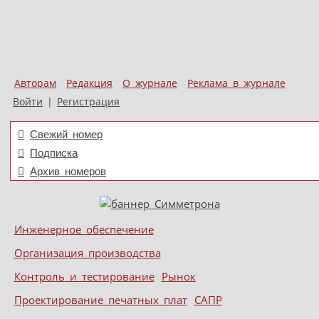
Авторам
Редакция
О журнале
Реклама в журнале
Войти
|
Регистрация
Свежий номер
Подписка
Архив номеров
Skip to content
Инженерное обеспечение
Меню
Организация производства
Контроль и тестирование
Рынок
Проектирование печатных плат
САПР