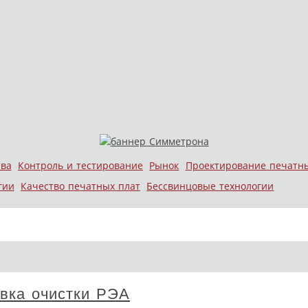
тва
Контроль и тестирование
Рынок
Проектирование печатн
гии
Качество печатных плат
Бессвинцовые технологии
вка очистки РЭА