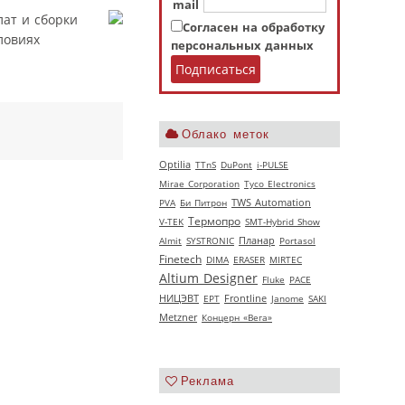
mail
ат и сборки
Согласен на обработку
ловиях
персональных данных
Облако меток
Optilia
TTnS
DuPont
i-PULSE
Mirae Corporation
Tyco Electronics
PVA
Би Питрон
TWS Automation
Термопро
V‑TEK
SMT-Hybrid Show
Almit
SYSTRONIC
Планар
Portasol
Finetech
DIMA
ERASER
MIRTEC
Altium Designer
Fluke
РАСЕ
НИЦЭВТ
EPT
Frontline
Janome
SAKI
Metzner
Концерн «Вега»
Реклама