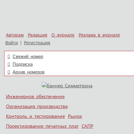
Авторам
Редакция
О журнале
Реклама в журнале
Войти
|
Регистрация
Свежий номер
Подписка
Архив номеров
Skip to content
Инженерное обеспечение
Меню
Организация производства
Контроль и тестирование
Рынок
Проектирование печатных плат
САПР