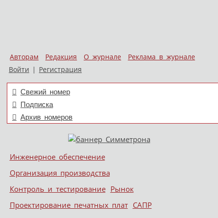
Авторам
Редакция
О журнале
Реклама в журнале
Войти
|
Регистрация
Свежий номер
Подписка
Архив номеров
Skip to content
Инженерное обеспечение
Меню
Организация производства
Контроль и тестирование
Рынок
Проектирование печатных плат
САПР