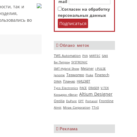
mail
ости, так и
Согласен на обработку
изделия,
персональных данных
ользовались во
Облако меток
TWS Automation
PVA
MIRTEC
SAKI
Би Питрон
SYSTRONIC
SMT-Hybrid Show
Metzner
i-PULSE
Термопро
Finetech
Janome
Fluke
НИЦЭВТ
DIMA
Планар
Tyco Electronics
РАСЕ
ERASER
V‑TEK
Altium Designer
Концерн «Вега»
Optilia
DuPont
EPT
Portasol
Frontline
Almit
Mirae Corporation
TTnS
Реклама