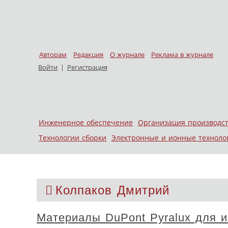
Авторам
Редакция
О журнале
Реклама в журнале
Войти
|
Регистрация
Skip to content
Инженерное обеспечение
Организация производс
Меню
Технологии сборки
Электронные и ионные техноло
Колпаков Дмитрий
Материалы DuPont Pyralux для и