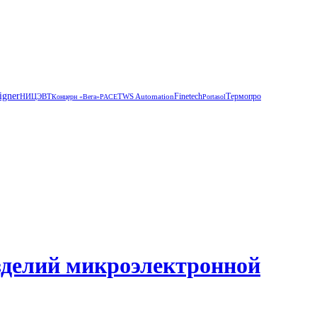
igner
Термопро
НИЦЭВТ
TWS Automation
Finetech
Концерн «Вега»
РАСЕ
Portasol
зделий микроэлектронной