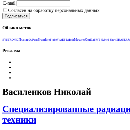
E-mail
Согласен на обработку персональных данных
Облако меток
Планар
Frontline
Metzner
Optilia
SYSTRONIC
DuPont
Fluke
PVA
EPT
Almit
SMT-Hybrid Show
ERASER
J
Реклама
Василенков Николай
Специализированные радиаци
техники