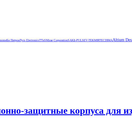
Altium Des
anome
Би Питрон
Tyco Electronics
TTnS
Mirae Corporation
SAKI
i-PULSE
V‑TEK
MIRTEC
DIMA
онно-защитные корпуса для и