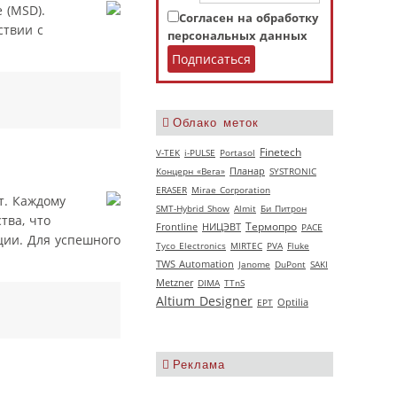
 (MSD).
Согласен на обработку
ствии с
персональных данных
Облако меток
Finetech
V‑TEK
i-PULSE
Portasol
Концерн «Вега»
Планар
SYSTRONIC
ERASER
Mirae Corporation
т. Каждому
SMT-Hybrid Show
Almit
Би Питрон
тва, что
Термопро
НИЦЭВТ
Frontline
РАСЕ
ции. Для успешного
Tyco Electronics
MIRTEC
PVA
Fluke
TWS Automation
Janome
DuPont
SAKI
Metzner
DIMA
TTnS
Altium Designer
EPT
Optilia
Реклама