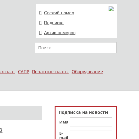
Свежий номер
Подписка
Архив номеров
Поиск
ых плат
САПР
Печатные платы
Оборудование
Подписка на новости
Имя
в
E-
mail