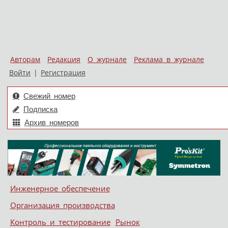
Авторам
Редакция
О журнале
Реклама в журнале
Войти
|
Регистрация
Свежий номер
Подписка
Архив номеров
Skip to content
Инженерное обеспечение
Меню
Организация производства
Контроль и тестирование
Рынок