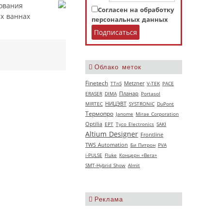
ования
Согласен на обработку
х ваннах
персональных данных
Облако меток
Finetech
TTnS
Metzner
V‑TEK
РАСЕ
ERASER
DIMA
Планар
Portasol
НИЦЭВТ
MIRTEC
SYSTRONIC
DuPont
Термопро
Janome
Mirae Corporation
Optilia
EPT
Tyco Electronics
SAKI
Altium Designer
Frontline
TWS Automation
Би Питрон
PVA
i-PULSE
Fluke
Концерн «Вега»
SMT-Hybrid Show
Almit
Реклама