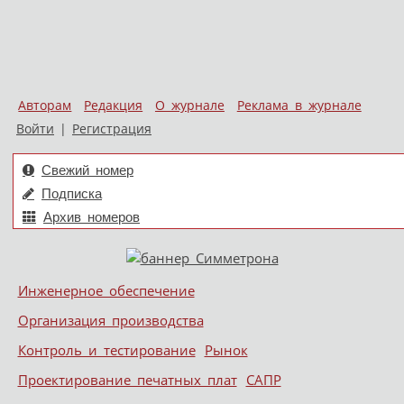
Авторам
Редакция
О журнале
Реклама в журнале
Войти
|
Регистрация
Свежий номер
Подписка
Архив номеров
Skip to content
Инженерное обеспечение
Меню
Организация производства
Контроль и тестирование
Рынок
Проектирование печатных плат
САПР