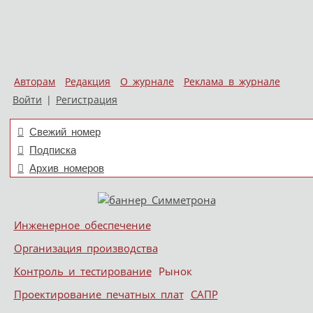
Авторам
Редакция
О журнале
Реклама в журнале
Войти
|
Регистрация
Свежий номер
Подписка
Архив номеров
Skip to content
Инженерное обеспечение
Меню
Организация производства
Контроль и тестирование
Рынок
Проектирование печатных плат
САПР