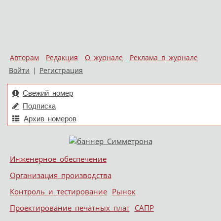
Авторам
Редакция
О журнале
Реклама в журнале
Войти
|
Регистрация
Свежий номер
Подписка
Архив номеров
Skip to content
Инженерное обеспечение
Меню
Организация производства
Контроль и тестирование
Рынок
Проектирование печатных плат
САПР