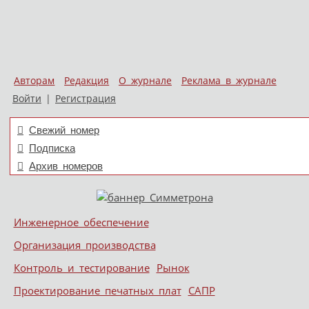
Авторам
Редакция
О журнале
Реклама в журнале
Войти
|
Регистрация
Свежий номер
Подписка
Архив номеров
Skip to content
Инженерное обеспечение
Меню
Организация производства
Контроль и тестирование
Рынок
Проектирование печатных плат
САПР