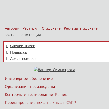
Авторам
Редакция
О журнале
Реклама в журнале
Войти
|
Регистрация
Свежий номер
Подписка
Архив номеров
Skip to content
Инженерное обеспечение
Меню
Организация производства
Контроль и тестирование
Рынок
Проектирование печатных плат
САПР