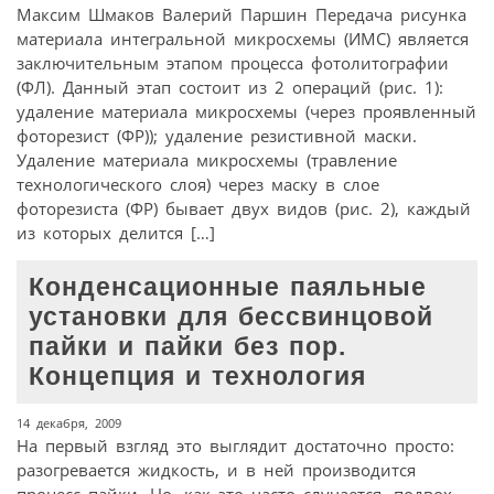
Максим Шмаков Валерий Паршин Передача рисунка
материала интегральной микросхемы (ИМС) является
заключительным этапом процесса фотолитографии
(ФЛ). Данный этап состоит из 2 операций (рис. 1):
удаление материала микросхемы (через проявленный
фоторезист (ФР)); удаление резистивной маски.
Удаление материала микросхемы (травление
технологического слоя) через маску в слое
фоторезиста (ФР) бывает двух видов (рис. 2), каждый
из которых делится […]
Конденсационные паяльные
установки для бессвинцовой
пайки и пайки без пор.
Концепция и технология
14 декабря, 2009
На первый взгляд это выглядит достаточно просто:
разогревается жидкость, и в ней производится
процесс пайки. Но, как это часто случается, подвох