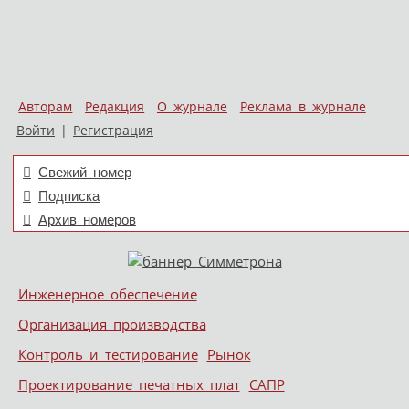
Авторам
Редакция
О журнале
Реклама в журнале
Войти
|
Регистрация
Свежий номер
Подписка
Архив номеров
Skip to content
Инженерное обеспечение
Меню
Организация производства
Контроль и тестирование
Рынок
Проектирование печатных плат
САПР