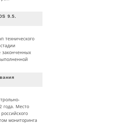
S 9.5.
ап технического
 стадии
е законченных
 выполненной
вания
нтрольно-
 года. Место
 российского
нтом мониторинга