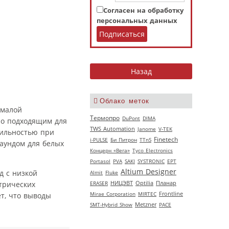
Согласен на обработку
персональных данных
Облако меток
 малой
Термопро
DuPont
DIMA
но подходящим для
TWS Automation
Janome
V‑TEK
бильностью при
Finetech
i-PULSE
Би Питрон
TTnS
паундом для белых
Концерн «Вега»
Tyco Electronics
Portasol
PVA
SAKI
SYSTRONIC
EPT
Altium Designer
д с низкой
Almit
Fluke
НИЦЭВТ
трических
ERASER
Optilia
Планар
Mirae Corporation
MIRTEC
Frontline
ет, что выводы
SMT-Hybrid Show
Metzner
РАСЕ