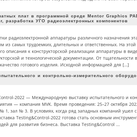
атных плат в программной среде Mentor Graphics PAD
er, разработка УГО радиоэлектронных компонентов
отки радиоэлектронной аппаратуры различного назначения эт
м из самых трудоемких, длительных и ответственных. На этой
ого описания к конструкторской реализации аппаратуры в вид
трукторской и технологической документации. От тщательности
качество готового изделия. Исходной информацией для […]
спытательного и контрольно-измерительного оборудо
Control-2022 — Международную выставку испытательного и ко
иятия — компания MVK. Время проведения: 25–27 октября 2022
№ 1, зал № 3. В условиях, когда ряд западных компаний ушел с
ставка Testing&Control-2022 готова стать основным инструме
дей для развития бизнеса. Выставка Testing&Control ...