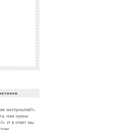
метиков
ве материалов?»,
та, нам нужна
». И в ответ мы
трам