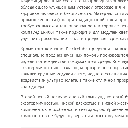
модифицированный состав теплопроводного эпоксидн
обладающего улучшенным методом отверждения и н
здоровье человека и безопасность. Материал опти
промышленности (как при традиционной, так и при 
требуется высокая теплопроводность и хорошее п
компаунд ER4001 также подходит и для модулей свет
улучшить рассеивание тепла и продлевает срок слу
Кроме того, компания Electrolube представит на вы
специально предназначенных помочь производител
изделия от воздействия окружающей среды. Компау
экзотермичностью, создающая прозрачное покрытие.
заливки крупных модулей светодиодного освещения
воздействии ультрафиолета, а также отличной проз
светодиодов.
Второй новый полиуретановый компаунд, который б
экзотермичностью, низкой вязкостью и низкой жест
компонентов, в особенности светодиодов. Уровень э
компонентов не будут подвергаться высокому меха