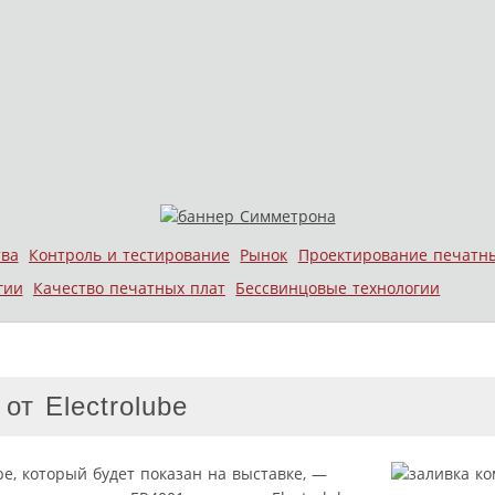
тва
Контроль и тестирование
Рынок
Проектирование печатн
гии
Качество печатных плат
Бессвинцовые технологии
т Electrolube
e, который будет показан на выставке, —