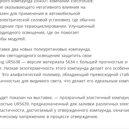
ого компаунда ER4001 компании Electrolube,
е оказывающего негативного влияния на
мален для применения в автомобильной
электрической силовой установке), где обычно
оведение при термоциклировании. Улучшенный
одиодного освещения, где он помогает
жбы модулей.
ставке два новых полиуретановых компаунда,
ям светодиодного освещения защитить свои
нд UR5638 — версия материала 5634 с большей прочностью и
 Низкая экзотермичность этого компаунда делает его особен
. Это алифатический полимер, обладающий превосходной ста
рачностью для видимого света, что делает его идеальным ком
удет показан на выставке, — прозрачный эластичный компаун
костью UR5639, предназначенный для заливки различных элек
ластичности, достигаемый у отвержденного компаунда, означа
ническому напряжению в процессе отверждения.