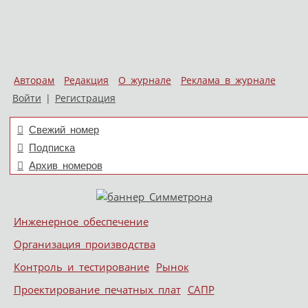
Авторам
Редакция
О журнале
Реклама в журнале
Войти
|
Регистрация
Свежий номер
Подписка
Архив номеров
Skip to content
Инженерное обеспечение
Меню
Организация производства
Контроль и тестирование
Рынок
Проектирование печатных плат
САПР