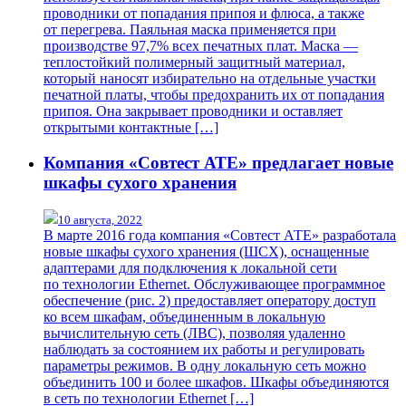
проводники от попадания припоя и флюса, а также
от перегрева. Паяльная маска применяется при
производстве 97,7% всех печатных плат. Маска —
теплостойкий полимерный защитный материал,
который наносят избирательно на отдельные участки
печатной платы, чтобы предохранить их от попадания
припоя. Она закрывает проводники и оставляет
открытыми контактные […]
Компания «Совтест АТЕ» предлагает новые
шкафы сухого хранения
10 августа, 2022
В марте 2016 года компания «Совтест АТЕ» разработала
новые шкафы сухого хранения (ШСХ), оснащенные
адаптерами для подключения к локальной сети
по технологии Ethernet. Обслуживающее программное
обеспечение (рис. 2) предоставляет оператору доступ
ко всем шкафам, объединенным в локальную
вычислительную сеть (ЛВС), позволяя удаленно
наблюдать за состоянием их работы и регулировать
параметры режимов. В одну локальную сеть можно
объединить 100 и более шкафов. Шкафы объединяются
в сеть по технологии Ethernet […]