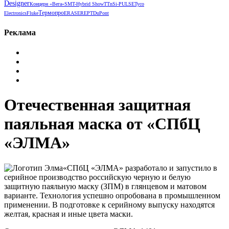
Designer
Концерн «Вега»
SMT-Hybrid Show
TTnS
i-PULSE
Tyco
Термопро
Electronics
Fluke
ERASER
EPT
DuPont
Реклама
Отечественная защитная
паяльная маска от «СПбЦ
«ЭЛМА»
«СПбЦ «ЭЛМА» разработало и запустило в
серийное производство российскую черную и белую
защитную паяльную маску (ЗПМ) в глянцевом и матовом
варианте. Технология успешно опробована в промышленном
применении. В подготовке к серийному выпуску находятся
желтая, красная и иные цвета маски.