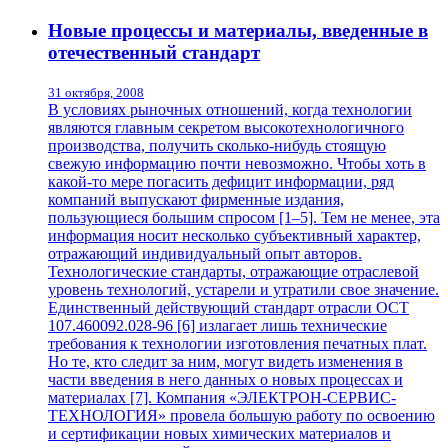
Новые процессы и материалы, введенные в
отечественный стандарт
31 октября, 2008
В условиях рыночных отношений, когда технологии
являются главным секретом высокотехнологичного
производства, получить сколько-нибудь стоящую
свежую информацию почти невозможно. Чтобы хоть в
какой-то мере погасить дефицит информации, ряд
компаний выпускают фирменные издания,
пользующиеся большим спросом [1–5]. Тем не менее, эта
информация носит несколько субъективный характер,
отражающий индивидуальный опыт авторов.
Технологические стандарты, отражающие отраслевой
уровень технологий, устарели и утратили свое значение.
Единственный действующий стандарт отрасли ОСТ
107.460092.028-96 [6] излагает лишь технические
требования к технологии изготовления печатных плат.
Но те, кто следит за ним, могут видеть изменения в
части введения в него данных о новых процессах и
материалах [7]. Компания «ЭЛЕКТРОН-СЕРВИС-
ТЕХНОЛОГИЯ» провела большую работу по освоению
и сертификации новых химических материалов и