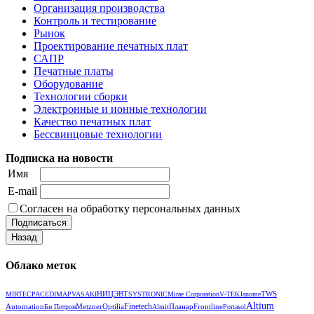
Организация производства
Контроль и тестирование
Рынок
Проектирование печатных плат
САПР
Печатные платы
Оборудование
Технологии сборки
Электронные и ионные технологии
Качество печатных плат
Бессвинцовые технологии
Подписка на новости
Имя
E-mail
Согласен на обработку персональных данных
Облако меток
НИЦЭВТ
TWS
MIRTEC
РАСЕ
DIMA
PVA
SAKI
SYSTRONIC
Mirae Corporation
V‑TEK
Janome
Altium
Automation
Metzner
Optilia
Finetech
Планар
Frontline
Би Питрон
Almit
Portasol