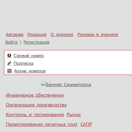
Авторам
Редакция
О журнале
Реклама в журнале
Войти
|
Регистрация
Свежий номер
Подписка
Архив номеров
Skip to content
Инженерное обеспечение
Меню
Организация производства
Контроль и тестирование
Рынок
Проектирование печатных плат
САПР