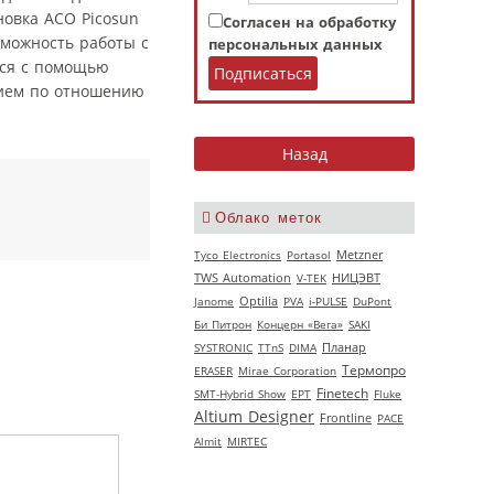
новка АСО Picosun
Согласен на обработку
зможность работы с
персональных данных
тся с помощью
нием по отношению
Облако меток
Tyco Electronics
Portasol
Metzner
НИЦЭВТ
TWS Automation
V‑TEK
Janome
Optilia
PVA
i-PULSE
DuPont
Би Питрон
Концерн «Вега»
SAKI
SYSTRONIC
TTnS
DIMA
Планар
Термопро
ERASER
Mirae Corporation
Finetech
SMT-Hybrid Show
EPT
Fluke
Altium Designer
Frontline
РАСЕ
Almit
MIRTEC