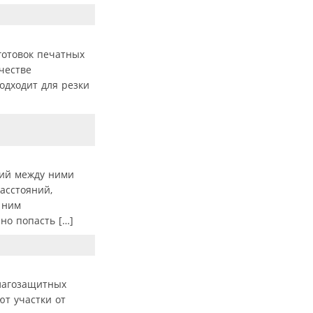
готовок печатных
честве
одходит для резки
ний между ними
асстояний,
 ним
но попасть […]
влагозащитных
т участки от