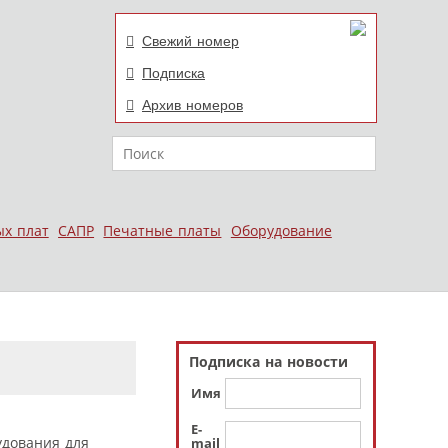
Свежий номер
Подписка
Архив номеров
Поиск
ых плат
САПР
Печатные платы
Оборудование
Подписка на новости
Имя
E-
удования для
mail