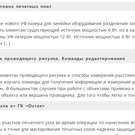
товок печатных плат
ске нового УФ-лазера для линейки оборудования разделения за
ать клиентам существующий источник мощностью 6 Вт, но в ка
ены УФ-лазером мощностью 12 Вт. Источник мощностью 6 Вт п
х […]
х проводящего рисунка. Команды редактирования
элементах проводящего рисунка и способы измерения расстоя
ем изучать команды для получения информации и измерения р
м». В большинстве случаев при работе с объектами привязка к
 объекта или вершина проводника. Для того чтобы легко и точ
зла от ГК «Остек»
ы участков печатного узла во время операции по нанесению 
ы и точки для маскирования печатных узлов надежно защищаю