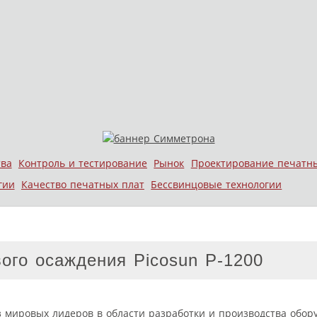
тва
Контроль и тестирование
Рынок
Проектирование печатн
гии
Качество печатных плат
Бессвинцовые технологии
ого осаждения Picosun P-1200
 мировых лидеров в области разработки и производства обор