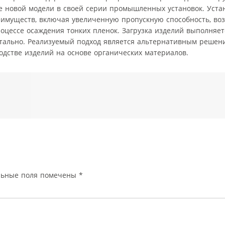
де новой модели в своей серии промышленных установок. Уста
еимуществ, включая увеличенную пропускную способность, во
оцессе осаждения тонких пленок. Загрузка изделий выполняе
нтально. Реализуемый подход является альтернативным реше
зводстве изделий на основе органических материалов.
льные поля помечены
*