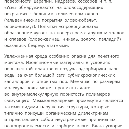
поверхности царапин, надрезов, соскобов и т. п.
«Усы» обнаруживаются на оловосодержащих
покрытиях с большим количеством олова
(гальванические покрытия олово‑кобальт,
олово‑висмут). Попытки «спровоцировать»
образование «усов» на поверхностях других металлов
и сплавов (олово‑свинец, никель, золото, палладий)
оказались безрезультатными.
Увлажненная среда особенно опасна для печатного
монтажа. Изоляционные материалы в условиях
повышенной влажности воздуха адсорбируют пары
воды за счет большой сети субмикроскопических
капилляров и открытых пор. Меньшая по размерам
молекула воды может проникать даже
во внутримолекулярную пористость полимеров
связующего. Межмолекулярные промежутки являются
такими видами нарушения структуры, которые
типично присущи органическим диэлектрикам
и представляют собой неустранимые причины их
влагопроницаемости и сорбции влаги. Влага ускоряет