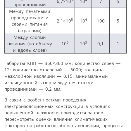
6,7×10
10
7
5
проводниками
Между печатными
проводниками и
5
4
2,1×10
10
100
5
слоями питания
(экранами)
Между слоями
6
3
питания (по объему
10
10
0,1
1
и вдоль слоев)
Габариты КПП — 360×360 мм; количество слоев —
12; количество отверстий — 6000; толщина
межслойной изоляции — 0,15; минимальный
изоляционный зазор между печатными
проводниками — 0,2 мм.
В связи с особенностями поведения
электроизоляционных конструкций в условиях
повышенной влажности приходится заново
пересмотреть оценки влияния климатических
факторов на работоспособность изоляции, процессы