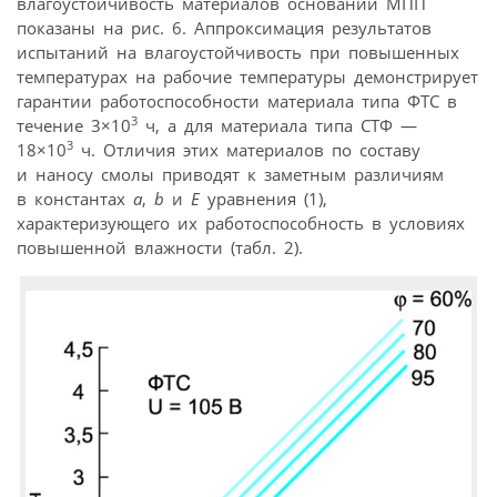
влагоустойчивость материалов оснований МПП
показаны на рис. 6. Аппроксимация результатов
испытаний на влагоустойчивость при повышенных
температурах на рабочие температуры демонстрирует
гарантии работоспособности материала типа ФТС в
3
течение 3×10
ч, а для материала типа СТФ —
3
18×10
ч. Отличия этих материалов по составу
и наносу смолы приводят к заметным различиям
в константах
а
,
b
и
Е
уравнения (1),
характеризующего их работоспособность в условиях
повышенной влажности (табл. 2).