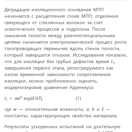
Деградация изоляционного основания МПП
начинается с расщепления слоев МПП, отделения
связующего от стеклянных волокон за счет
осмотических процессов и гидролиза. После
смыкания полости между разнопотенциальными
цепями начинается электрохимический процесс роста
токопроводящих перемычек вдоль стенок полости,
который завершатся отказом. Исследования показали,
что для изоляции без грубых дефектов время
t
,
1
завершения первого этапа, регистрируемого как
излом временной зависимости сопротивления
изоляции, можно приближенно оценить,
модернизировав уравнение Аррениуса:
b
t
=
aw
exp(
E
/
kT
), (1)
1
где
w
— относительная влажность;
a
,
b
и
Е
—
константы, характеризующие свойства материала.
Результаты ускоренных испытаний на длительную