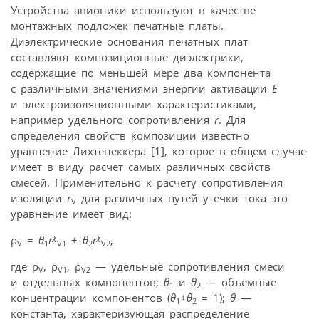
Устройства авионики используют в качестве
монтажных подложек печатные платы.
Диэлектрические основания печатных плат
составляют композиционные диэлектрики,
содержащие по меньшей мере два компонента
с различными значениями энергии активации
Е
и электроизоляционными характеристиками,
например удельного сопротивления
r
. Для
определения свойств композиции известно
уравнение Лихтенеккера [1], которое в общем случае
имеет в виду расчет самых различных свойств
смесей. Применительно к расчету сопротивления
изоляции
r
для различных путей утечки тока это
V
уравнение имеет вид:
χ
χ
ρ
=
θ
r
+
θ
r
,
V
1
V1
2
V2
где ρ
, ρ
, ρ
— удельные сопротивления смеси
V
V1
V2
и отдельных компонентов;
θ
и
θ
— объемные
1
2
концентрации компонентов (
θ
+
θ
= 1);
θ
—
1
2
константа, характеризующая распределение