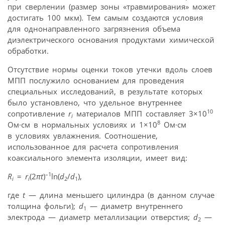
при сверлении (размер зоны «травмирования» может
достигать 100 мкм). Тем самым создаются условия
для однонаправленного загрязнения объема
диэлектрического основания продуктами химической
обработки.
Отсутствие нормы оценки токов утечки вдоль слоев
МПП послужило основанием для проведения
специальных исследований, в результате которых
было установлено, что удельное внутреннее
10
сопротивление
r
материалов MПП составляет 3×10
i
8
Ом·см в нормальных условиях и 1×10
Ом·см
в условиях увлажнения. Соотношение,
использованное для расчета сопротивления
коаксиального элемента изоляции, имеет вид:
–1
R
=
r
(2
π
t
)
ln(
d
/
d
),
i
i
2
1
где
t
— длина меньшего цилиндра (в данном случае
толщина фольги);
d
— диаметр внутреннего
1
электрода — диаметр металлизации отверстия;
d
—
2