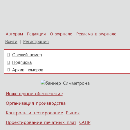
Авторам
Редакция
О журнале
Реклама в журнале
Войти
|
Регистрация
Свежий номер
Подписка
Архив номеров
Skip to content
Инженерное обеспечение
Меню
Организация производства
Контроль и тестирование
Рынок
Проектирование печатных плат
САПР