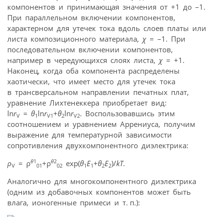
компонентов и принимающая значения от +1 до –1.
При параллельном включении компонентов,
характерном для утечек тока вдоль слоев платы или
листа композиционного материала,
χ
= –1. При
последовательном включении компонентов,
например в чередующихся слоях листа,
χ
= +1.
Наконец, когда оба компонента распределены
хаотически, что имеет место для утечек тока
в трансверсальном направлении печатных плат,
уравнение Лихтенеккера приобретает вид:
ln
r
=
θ
ln
r
+
θ
ln
r
. Воспользовавшись этим
V
1
V1
2
V2
соотношением и уравнением Аррениуса, получим
выражение для температурной зависимости
сопротивления двухкомпонентного диэлектрика:
θ
1
θ
2
ρ
= ρ
+ρ
exp(
θ
E
+
θ
E
)/
kT
.
V
01
02
1
1
2
2
Аналогично для многокомпонентного диэлектрика
(одним из добавочных компонентов может быть
влага, ионогенные примеси и т. п.):