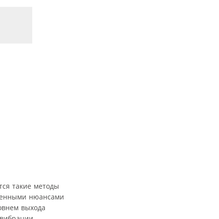
тся такие методы
еленными нюансами
ровнем выхода
 вибрации