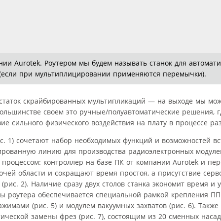
ании Aurotek. Роутером мы будем называть станок для автомат
(если при мультиплицировании применяются перемычки).
остаток скрайбированных мультипликаций — на выходе мы мо
большинстве своем это ручные/полуавтоматические решения, г
ие сильного физического воздействия на плату в процессе ра
ис. 1) сочетают набор необходимых функций и возможностей в
рованную линию для производства радиоэлектронных модуле
 процессом: контроллер на базе ПК от компании Aurotek и п
бочей области и сокращают время простоя, а присутствие серв
рис. 2). Наличие сразу двух столов станка экономит время и 
ты роутера обеспечивается специальной рамкой крепления ПП (
имами (рис. 5) и модулем вакуумных захватов (рис. 6). Также
ческой замены фрез (рис. 7), состоящим из 20 сменных насадок