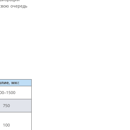
 свою очередь
илие, мк
ε
00–1500
750
100