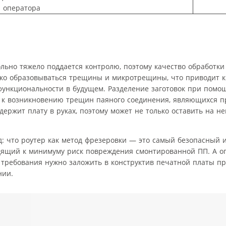
я оператора
ьно тяжело поддается контролю, поэтому качество обработки
легко образовываться трещины и микротрещины, что приводит 
функциональности в будущем. Разделение заготовок при помо
 к возникновению трещин паяного соединения, являющихся п
ержит плату в руках, поэтому может не только оставить на не
од: что роутер как метод фрезеровки — это самый безопасный 
одящий к минимуму риск повреждения смонтированной ПП. А 
 требования нужно заложить в конструктив печатной платы пр
нии.