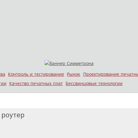
тва
Контроль и тестирование
Рынок
Проектирование печатн
гии
Качество печатных плат
Бессвинцовые технологии
 роутер