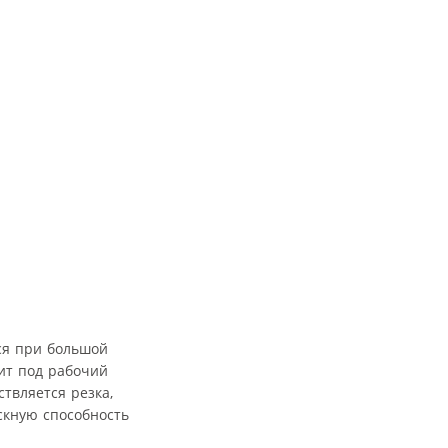
ся при большой
дит под рабочий
твляется резка,
ускную способность