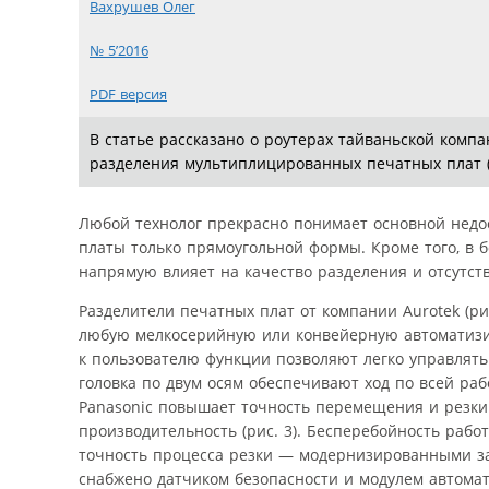
Вахрушев Олег
№ 5’2016
PDF версия
В статье рассказано о роутерах тайваньской комп
разделения мультиплицированных печатных плат 
Любой технолог прекрасно понимает основной нед
платы только прямоугольной формы. Кроме того, в 
напрямую влияет на качество разделения и отсутств
Разделители печатных плат от компании Aurotek (р
любую мелкосерийную или конвейерную автоматизи
к пользователю функции позволяют легко управлять
головка по двум осям обеспечивают ход по всей ра
Panasonic повышает точность перемещения и резки (
производительность (рис. 3). Бесперебойность рабо
точность процесса резки — модернизированными заж
снабжено датчиком безопасности и модулем автомати