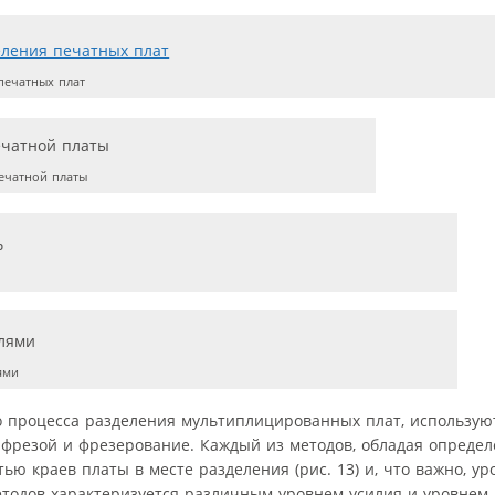
печатных плат
ечатной платы
ями
 процесса разделения мультиплицированных плат, использую
й фрезой и фрезерование. Каждый из методов, обладая опред
тью краев платы в месте разделения (рис. 13) и, что важно, у
тодов характеризуется различным уровнем усилия и уровнем