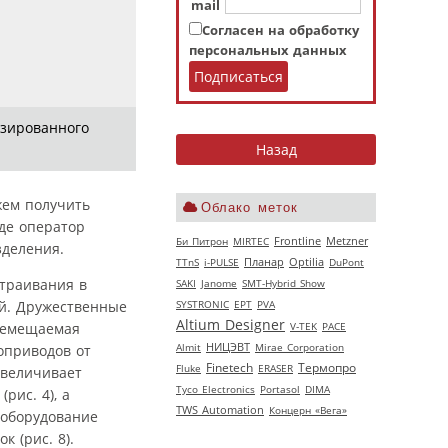
mail
Согласен на обработку
персональных данных
изированного
жем получить
Облако меток
де оператор
Би Питрон
MIRTEC
Frontline
Metzner
зделения.
TTnS
i-PULSE
Планар
Optilia
DuPont
страивания в
SAKI
Janome
SMT-Hybrid Show
SYSTRONIC
EPT
PVA
й. Дружественные
Altium Designer
V‑TEK
РАСЕ
еремещаемая
НИЦЭВТ
Almit
Mirae Corporation
оприводов от
Термопро
Finetech
Fluke
ERASER
увеличивает
Tyco Electronics
Portasol
DIMA
рис. 4), а
TWS Automation
Концерн «Вега»
 оборудование
 (рис. 8).