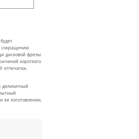
 будет
к сокращению
щи дисковой фрезы
ричиной короткого
й отпечатки,
и деликатный
опытный
и ее изготовлении,