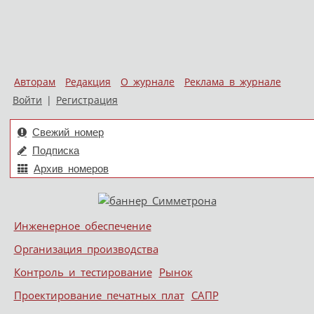
Авторам
Редакция
О журнале
Реклама в журнале
Войти
|
Регистрация
Свежий номер
Подписка
Архив номеров
Skip to content
Инженерное обеспечение
Меню
Организация производства
Контроль и тестирование
Рынок
Проектирование печатных плат
САПР