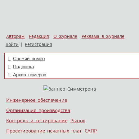
Авторам
Редакция
О журнале
Реклама в журнале
Войти
|
Регистрация
Свежий номер
Подписка
Архив номеров
Skip to content
Инженерное обеспечение
Меню
Организация производства
Контроль и тестирование
Рынок
Проектирование печатных плат
САПР