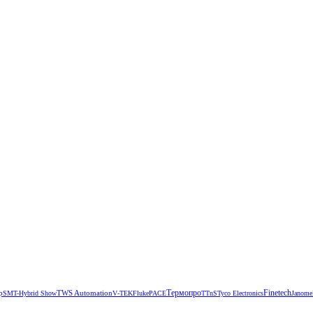
Термопро
р
TWS Automation
Finetech
SMT-Hybrid Show
V‑TEK
Fluke
РАСЕ
TTnS
Tyco Electronics
Janome