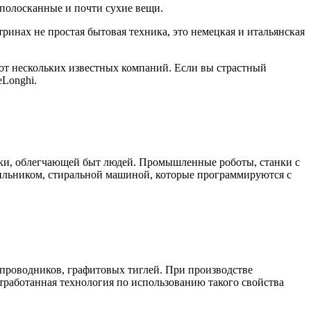
ополосканные и почти сухие вещи.
тринах не простая бытовая техника, это немецкая и итальянская
от нескольких известных компаний. Если вы страстный
eLonghi.
ики, облегчающей быт людей. Промышленные роботы, станки с
ильником, стиральной машиной, которые программируются с
проводников, графитовых тиглей. При производстве
тработанная технология по использованию такого свойства