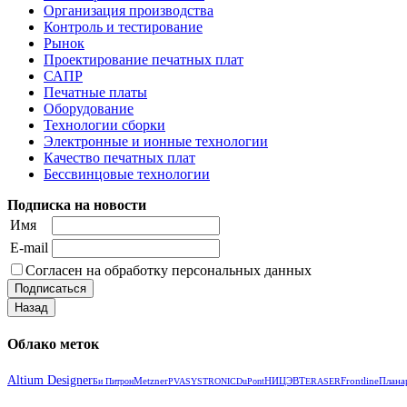
Организация производства
Контроль и тестирование
Рынок
Проектирование печатных плат
САПР
Печатные платы
Оборудование
Технологии сборки
Электронные и ионные технологии
Качество печатных плат
Бессвинцовые технологии
Подписка на новости
Имя
E-mail
Согласен на обработку персональных данных
Облако меток
Altium Designer
Metzner
НИЦЭВТ
Frontline
Плана
Би Питрон
PVA
SYSTRONIC
DuPont
ERASER