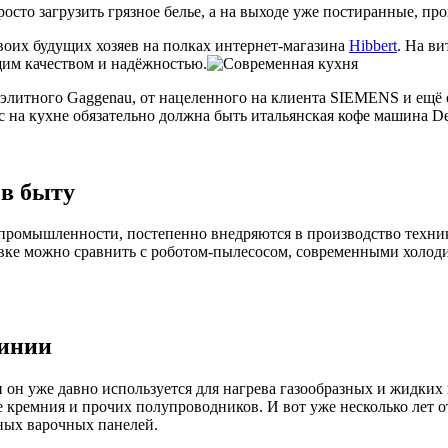
сто загрузить грязное белье, а на выходе уже постиранные, пр
воих будущих хозяев на полках интернет-магазина
Hibbert
. На ви
щим качеством и надёжностью.
элитного Gaggenau, от нацеленного на клиента SIEMENS и ещё 
ас на кухне обязательно должна быть итальянская кофе машина D
 в быту
й промышленности, постепенно внедряются в производство техн
вке можно сравнить с роботом-пылесосом, современными холод
линии
он уже давно используется для нагрева газообразных и жидких 
 кремния и прочих полупроводников. И вот уже несколько лет о
ных варочных панелей.