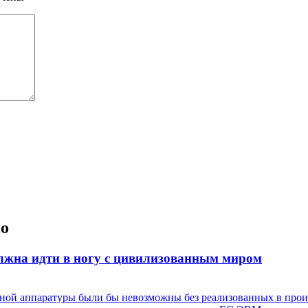
но
олжна идти в ногу с цивилизованным миром
нной аппаратуры были бы невозможны без реализованных в прои