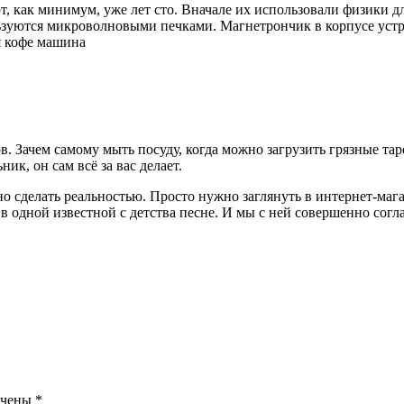
т, как минимум, уже лет сто. Вначале их использовали физики д
ьзуются микроволновыми печками. Магнетрончик в корпусе устро
 Зачем самому мыть посуду, когда можно загрузить грязные тар
ик, он сам всё за вас делает.
 сделать реальностью. Просто нужно заглянуть в интернет-маг
 в одной известной с детства песне. И мы с ней совершенно согл
ечены
*