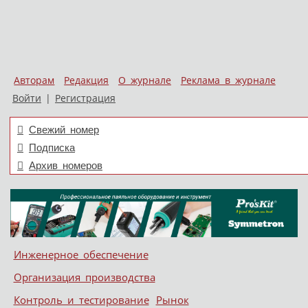
Авторам
Редакция
О журнале
Реклама в журнале
Войти
|
Регистрация
Свежий номер
Подписка
Архив номеров
Skip to content
Инженерное обеспечение
Меню
Организация производства
Контроль и тестирование
Рынок