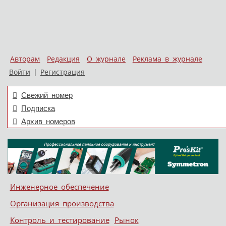
Авторам
Редакция
О журнале
Реклама в журнале
Войти
|
Регистрация
Свежий номер
Подписка
Архив номеров
Skip to content
Инженерное обеспечение
Меню
Организация производства
Контроль и тестирование
Рынок