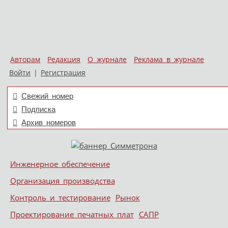
Авторам
Редакция
О журнале
Реклама в журнале
Войти
|
Регистрация
Свежий номер
Подписка
Архив номеров
Skip to content
Инженерное обеспечение
Меню
Организация производства
Контроль и тестирование
Рынок
Проектирование печатных плат
САПР