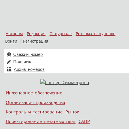
Авторам
Редакция
О журнале
Реклама в журнале
Войти
|
Регистрация
Свежий номер
Подписка
Архив номеров
Skip to content
Инженерное обеспечение
Меню
Организация производства
Контроль и тестирование
Рынок
Проектирование печатных плат
САПР