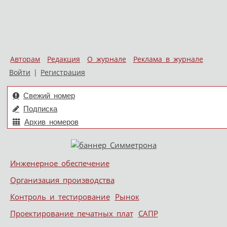
Авторам
Редакция
О журнале
Реклама в журнале
Войти
|
Регистрация
Свежий номер
Подписка
Архив номеров
Skip to content
Инженерное обеспечение
Меню
Организация производства
Контроль и тестирование
Рынок
Проектирование печатных плат
САПР