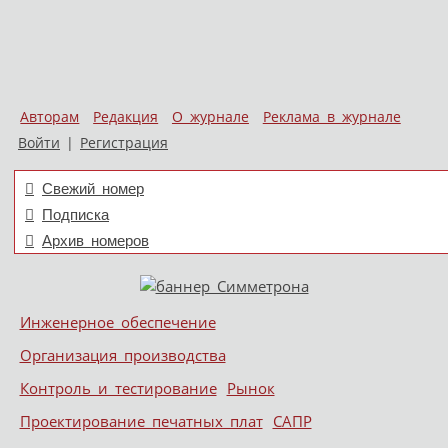
Авторам
Редакция
О журнале
Реклама в журнале
Войти
|
Регистрация
Свежий номер
Подписка
Архив номеров
Skip to content
Инженерное обеспечение
Меню
Организация производства
Контроль и тестирование
Рынок
Проектирование печатных плат
САПР