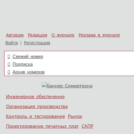
Авторам
Редакция
О журнале
Реклама в журнале
Войти
|
Регистрация
Свежий номер
Подписка
Архив номеров
Skip to content
Инженерное обеспечение
Меню
Организация производства
Контроль и тестирование
Рынок
Проектирование печатных плат
САПР