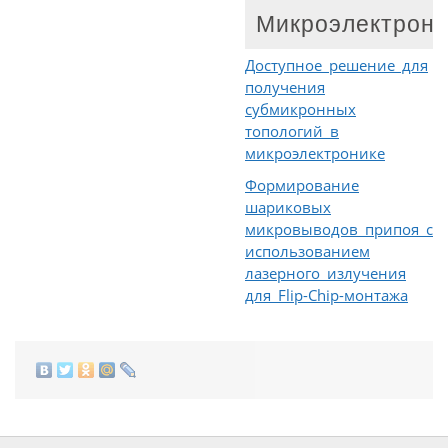
Микроэлектрони
Доступное решение для
получения
субмикронных
топологий в
микроэлектронике
Формирование
шариковых
микровыводов припоя с
использованием
лазерного излучения
для Flip-Chip-монтажа