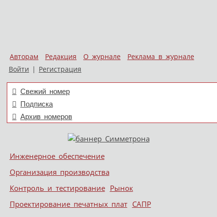
Авторам
Редакция
О журнале
Реклама в журнале
Войти
|
Регистрация
Свежий номер
Подписка
Архив номеров
Skip to content
Инженерное обеспечение
Меню
Организация производства
Контроль и тестирование
Рынок
Проектирование печатных плат
САПР