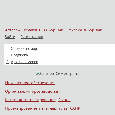
Авторам
Редакция
О журнале
Реклама в журнале
Войти
|
Регистрация
Свежий номер
Подписка
Архив номеров
Skip to content
Инженерное обеспечение
Меню
Организация производства
Контроль и тестирование
Рынок
Проектирование печатных плат
САПР