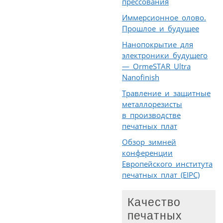
прессования
Иммерсионное олово.
Прошлое и будущее
Нанопокрытие для
электроники будущего
— OrmeSTAR Ultra
Nanofinish
Травление и защитные
металлорезисты
в производстве
печатных плат
Обзор зимней
конференции
Европейского института
печатных плат (EIPC)
Качество
печатных