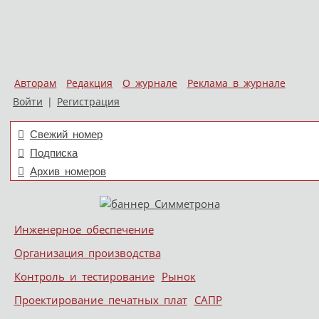
Авторам
Редакция
О журнале
Реклама в журнале
Войти
|
Регистрация
Свежий номер
Подписка
Архив номеров
Skip to content
Инженерное обеспечение
Меню
Организация производства
Контроль и тестирование
Рынок
Проектирование печатных плат
САПР