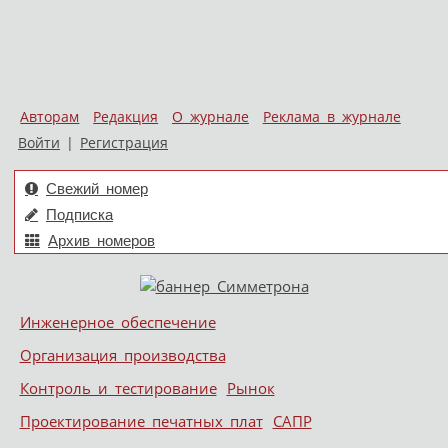
Авторам
Редакция
О журнале
Реклама в журнале
Войти
|
Регистрация
Свежий номер
Подписка
Архив номеров
Skip to content
Инженерное обеспечение
Меню
Организация производства
Контроль и тестирование
Рынок
Проектирование печатных плат
САПР