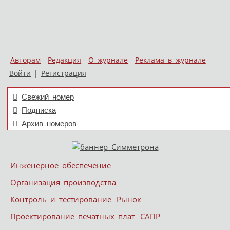
Авторам
Редакция
О журнале
Реклама в журнале
Войти
|
Регистрация
Свежий номер
Подписка
Архив номеров
Skip to content
Инженерное обеспечение
Меню
Организация производства
Контроль и тестирование
Рынок
Проектирование печатных плат
САПР