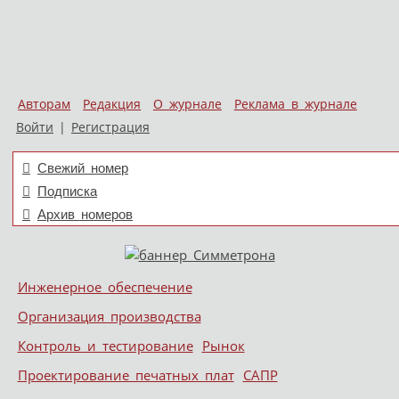
Авторам
Редакция
О журнале
Реклама в журнале
Войти
|
Регистрация
Свежий номер
Подписка
Архив номеров
Skip to content
Инженерное обеспечение
Меню
Организация производства
Контроль и тестирование
Рынок
Проектирование печатных плат
САПР