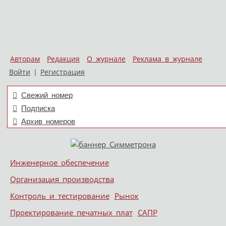
Авторам
Редакция
О журнале
Реклама в журнале
Войти
|
Регистрация
Свежий номер
Подписка
Архив номеров
Skip to content
Инженерное обеспечение
Меню
Организация производства
Контроль и тестирование
Рынок
Проектирование печатных плат
САПР