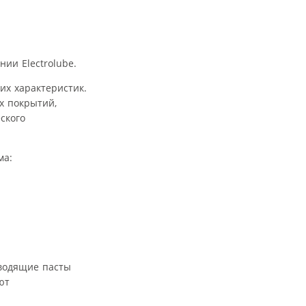
ии Electrolube.
их характеристик.
х покрытий,
ского
ма:
оводящие пасты
ют