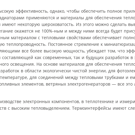
сокую эффективность, однако, чтобы обеспечить полное приле
 радиаторами применяются и материалы для обеспечения тепл
 имеют некоторую шероховатость. Из этого можно сделать выв
гание окажется не 100%-ным и между ними всегда будет прис
ктным материалом с тепловыми свойствами обеспечивает полн
чшую теплопроводность. Постоянное стремление к миниатюриза
ляющими все более высокую мощность, убеждает том, что эфф
составляющей как современных, так и будущих разработок в э
ного освещения. На основе материалов для обеспечения тепл
аботок в области экологически чистой энергии, для фотоэле
 температуре, для соединений между тепловыми трубками и ем
топливных элементов, ветряных электрогенераторов — все это
зводстве электронных компонентов, в теплотехнике и измери
ойств с высоким тепловыделением. Термоинтерфейсы имеют с