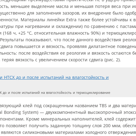
ость, меньшее выделение масла и меньшая потеря веса при и
щественно для заполнения зазоров, их внедрение было одоб
нности. Материалы линейки Extra также более устойчивы к в
атуры при нагревании и охлаждении) по сравнению с пастам
 (168 ч, +25 °C, относительная влажность 90%) и термоциклиро
 Результаты показывают, что после данного воздействия реоло
сдвига повышается и вязкость, проявляя дилатантное поведен
ьность: после воздействия ее реология и вязкость остаются б
теряя вязкость с увеличением скорости сдвига (рис. 2).
 до и после испытаний на влагостойкость и термоциклирование
вязующий клей под сокращенным названием TBS и два матери
rmal Bonding System) — двухкомпонентный высокопрочный эпокс
понентами. Кроме минеральных наполнителей, клей содержит
о позволяет получить заданную толщину слоя 200 мкм, обесп
 являются силиконовыми материалами холодного отверждения