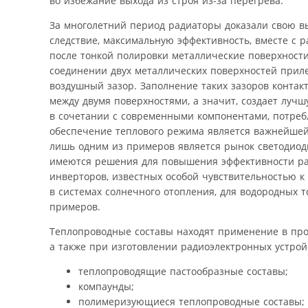
во избежание выхода из строя из-за перегрева.
За многолетний период радиаторы доказали свою вы
следствие, максимальную эффективность, вместе с
после тонкой полировки металлические поверхности
соединении двух металлических поверхностей приле
воздушный зазор. Заполнение таких зазоров конта
между двумя поверхностями, а значит, создает лу
в сочетании с современными компонентами, потреб
обеспечение теплового режима является важнейшей 
лишь одним из примеров является рынок светодиод
имеются решения для повышения эффективности разр
инверторов, известных особой чувствительностью к
в системах солнечного отопления, для водородных 
примеров.
Теплопроводные составы находят применение в прои
а также при изготовлении радиоэлектронных устр
теплопроводящие пастообразные составы;
компаунды;
полимеризующиеся теплопроводные составы;