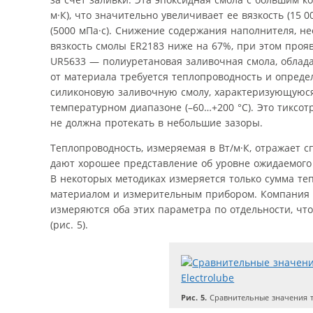
м·К), что значительно увеличивает ее вязкость (15 
(5000 мПа·с). Снижение содержания наполнителя, не
вязкость смолы ER2183 ниже на 67%, при этом проя
UR5633 — полиуретановая заливочная смола, облада
от материала требуется теплопроводность и опреде
силиконовую заливочную смолу, характеризующуюся
температурном диапазоне (–60…+200 °C). Это тиксот
не должна протекать в небольшие зазоры.
Теплопроводность, измеряемая в Вт/м·К, отражает 
дают хорошее представление об уровне ожидаемого
В некоторых методиках измеряется только сумма те
материалом и измерительным прибором. Компания El
измеряются оба этих параметра по отдельности, чт
(рис. 5).
Рис. 5.
Сравнительные значения т