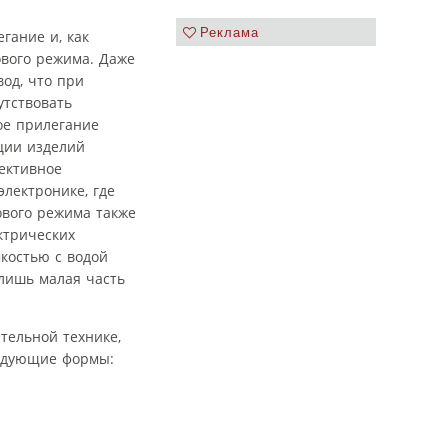
Реклама
гание и, как
ового режима. Даже
од, что при
утствовать
ое прилегание
ции изделий
ективное
лектронике, где
ового режима также
ктрических
костью с водой
 лишь малая часть
тельной технике,
ледующие формы: