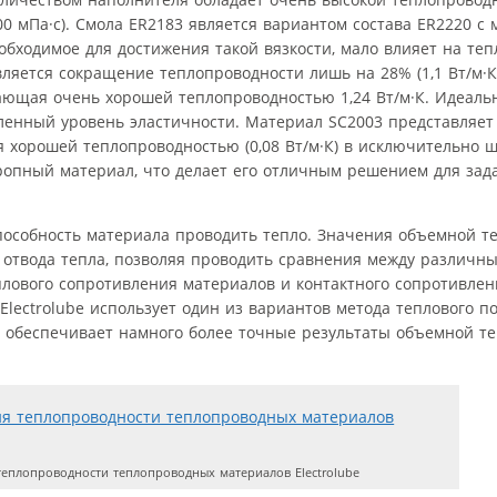
000 мПа·с). Смола ER2183 является вариантом состава ER2220 
обходимое для достижения такой вязкости, мало влияет на теп
вляется сокращение теплопроводности лишь на 28% (1,1 Вт/м·К
ющая очень хорошей теплопроводностью 1,24 Вт/м·К. Идеальна
ленный уровень эластичности. Материал SC2003 представляет
 хорошей теплопроводностью (0,08 Вт/м·К) в исключительно 
ропный материал, что делает его отличным решением для зада
способность материала проводить тепло. Значения объемной т
 отвода тепла, позволяя проводить сравнения между различн
плового сопротивления материалов и контактного сопротивле
ectrolube использует один из вариантов метода теплового по
о обеспечивает намного более точные результаты объемной т
еплопроводности теплопроводных материалов Electrolube