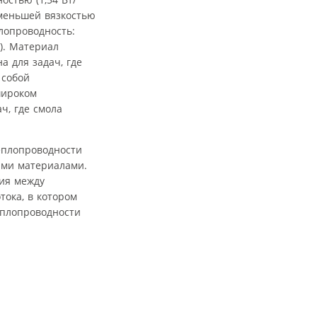
с меньшей вязкостью
лопроводность:
). Материал
 для задач, где
 собой
широком
ч, где смола
еплопроводности
ыми материалами.
ния между
тока, в котором
еплопроводности