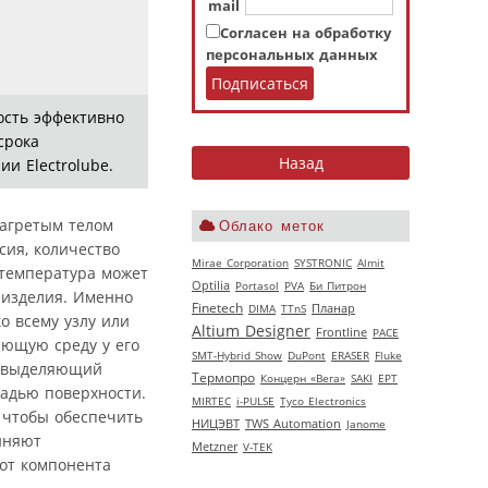
mail
Согласен на обработку
персональных данных
ость эффективно
срока
и Electrolube.
нагретым телом
Облако меток
сия, количество
Mirae Corporation
SYSTRONIC
Almit
 температура может
Optilia
Portasol
PVA
Би Питрон
 изделия. Именно
Finetech
DIMA
TTnS
Планар
о всему узлу или
Altium Designer
Frontline
РАСЕ
ающую среду у его
SMT-Hybrid Show
DuPont
ERASER
Fluke
, выделяющий
Термопро
Концерн «Вега»
SAKI
EPT
щадью поверхности.
MIRTEC
i-PULSE
Tyco Electronics
 чтобы обеспечить
НИЦЭВТ
TWS Automation
Janome
иняют
Metzner
V‑TEK
 от компонента