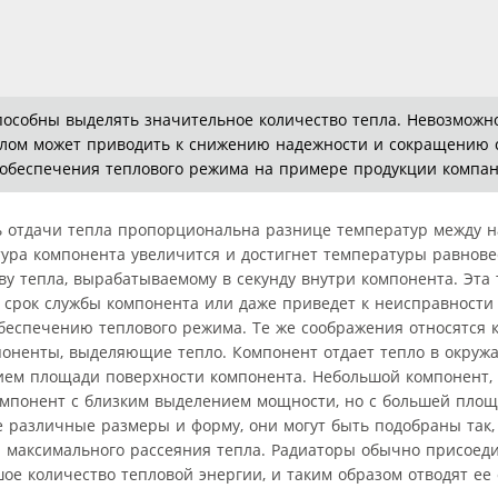
особны выделять значительное количество тепла. Невозможн
 целом может приводить к снижению надежности и сокращению 
обеспечения теплового режима на примере продукции компани
ть отдачи тепла пропорциональна разнице температур между 
тура компонента увеличится и достигнет температуры равнове
тву тепла, вырабатываемому в секунду внутри компонента. Эта
т срок службы компонента или даже приведет к неисправности
беспечению теплового режима. Те же соображения относятся к
омпоненты, выделяющие тепло. Компонент отдает тепло в окруж
нием площади поверхности компонента. Небольшой компонент
компонент с близким выделением мощности, но с большей пло
различные размеры и форму, они могут быть подобраны так,
 максимального рассеяния тепла. Радиаторы обычно присоед
ое количество тепловой энергии, и таким образом отводят ее