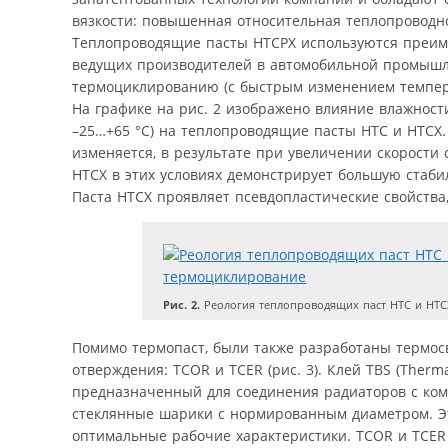
вязкости: повышенная относительная теплопроводн
Теплопроводящие пасты HTCPX используются преиму
ведущих производителей в автомобильной промышле
термоциклированию (с быстрым изменением темпер
На графике на рис. 2 изображено влияние влажности
–25…+65 °C) на теплопроводящие пасты HTC и HTCX.
изменяется, в результате при увеличении скорости 
HTCX в этих условиях демонстрирует большую стабил
Паста HTCX проявляет псевдопластические свойства, 
Рис. 2.
Реология теплопроводящих паст HTC и HTCX
Помимо термопаст, были также разработаны термос
отверждения: TCOR и TCER (рис. 3). Клей TBS (The
предназначенный для соединения радиаторов с ком
стеклянные шарики с нормированным диаметром. Эт
оптимальные рабочие характеристики. TCOR и TCER