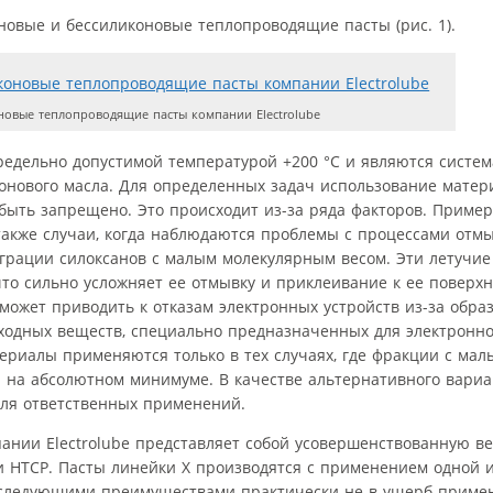
новые и бессиликоновые теплопроводящие пасты (рис. 1).
овые теплопроводящие пасты компании Electrolube
едельно допустимой температурой +200 °C и являются систе
онового масла. Для определенных задач использование матер
ыть запрещено. Это происходит из-за ряда факторов. Пример
также случаи, когда наблюдаются проблемы с процессами отм
грации силоксанов с малым молекулярным весом. Эти летучие
то сильно усложняет ее отмывку и приклеивание к ее поверхно
может приводить к отказам электронных устройств из-за обра
ходных веществ, специально предназначенных для электронн
риалы применяются только в тех случаях, где фракции с ма
 на абсолютном минимуме. В качестве альтернативного вариа
для ответственных применений.
ании Electrolube представляет собой усовершенствованную в
 HTCP. Пасты линейки X производятся с применением одной 
 следующими преимуществами практически не в ущерб приме