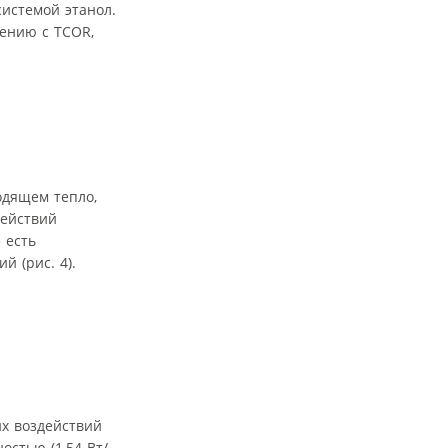
системой этанол.
нению с TCOR,
одящем тепло,
действий
 есть
 (рис. 4).
х воздействий
остью (1,54 Вт/