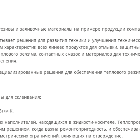
гезивы и заливочные материалы на примере продукции компан
атывает решения для развития техники и улучшения техническ
 характеристик всех линеек продуктов для отмывки, защитны
еплового режима, контактных смазок и материалов для техниче
менения.
специализированные решения для обеспечения теплового режи
ы для склеивания;
т/м∙К.
х наполнителей, находящихся в жидкости-носителе. Теплопр
им решением, когда важна ремонтопригодность, и обеспечива
еометрических ограничений, влияющих на отверждение.