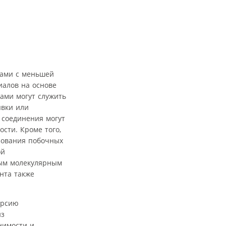
мами с меньшей
иалов на основе
ами могут служить
ывки или
 соединения могут
сти. Кроме того,
зования побочных
ой
лым молекулярным
нта также
ерсию
из
нимости и