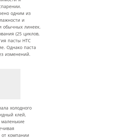
спарении.
рено одним из
лажности и
и обычных линеек.
вания (25 циклов,
гия пасты HTC
ие. Однако паста
ез изменений.
ала холодного
идный клей,
 маленькие
ечивая
 от компании