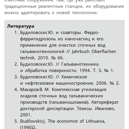
традиционные реагентные станции, их оборудование
можно адаптировать к новой технологии.
Литература
Будиловскис Ю. и соавторы. Ферро-
ферригидрозоль из наночастиц и его
применение для очистки сточных вод
гальванотехнологий // Jahrbuch Oberflachen
technik. 2010. № 66.
Будиловскис Ю. // Гальванотехника
и обработка поверхности. 1994. Т. 3. № 1.
Будиловскис Ю. // Химическое
и нефтегазовое машиностроение. 2006. № 2.
Макаров В. М. Комплексная утилизация
осадков сточных вод гальванических
производств (гальваношламов). Автореферат
докторской диссертации. Тезисы. Иваново,
2001.
Budilovskis J. The economist of Lithuania,
(1990)2.