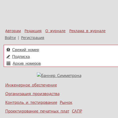
Авторам
Редакция
О журнале
Реклама в журнале
Войти
|
Регистрация
Свежий номер
Подписка
Архив номеров
Skip to content
Инженерное обеспечение
Меню
Организация производства
Контроль и тестирование
Рынок
Проектирование печатных плат
САПР