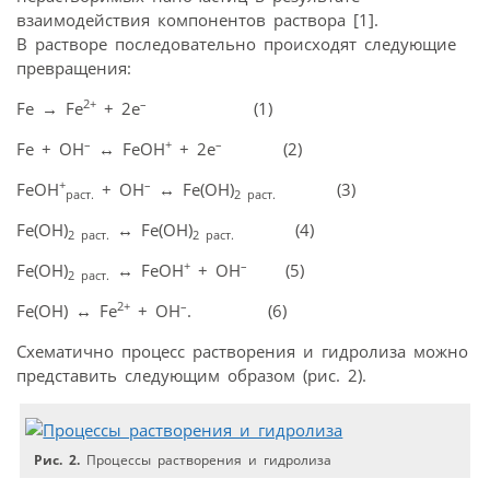
взаимодействия компонентов раствора [1].
В растворе последовательно происходят следующие
превращения:
2+
–
Fe
→
Fe
+ 2e
(1)
–
+
–
Fe + OH
↔
FeOH
+ 2e
(2)
+
–
FeOH
+ OH
↔
Fe(OH)
(3)
раст.
2 раст.
Fe(OH)
↔
Fe(OH)
(4)
2 раст.
2 раст.
+
–
Fe(OH)
↔
FeOH
+ OH
(5)
2
раст
.
2+
–
Fe(OH)
↔
Fe
+ OH
. (6)
Схематично процесс растворения и гидролиза можно
представить следующим образом (рис. 2).
Рис. 2.
Процессы растворения и гидролиза