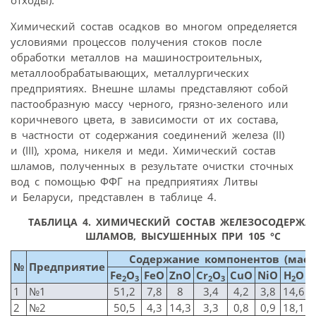
отходы).
Химический состав осадков во многом определяется
условиями процессов получения стоков после
обработки металлов на машиностроительных,
металлообрабатывающих, металлургических
предприятиях. Внешне шламы представляют собой
пастообразную массу черного, грязно-зеленого или
коричневого цвета, в зависимости от их состава,
в частности от содержания соединений железа (II)
и (III), хрома, никеля и меди. Химический состав
шламов, полученных в результате очистки сточных
вод с помощью ФФГ на предприятиях Литвы
и Беларуси, представлен в таблице 4.
ТАБЛИЦА 4.
ХИМИЧЕСКИЙ СОСТАВ ЖЕЛЕЗОСОДЕРЖА
ШЛАМОВ, ВЫСУШЕННЫХ ПРИ 105 °С
Содержание компонентов (мас.,
№
Предприятие
Fe
O
FeO
ZnO
Cr
O
CuO
NiO
H
O
2
3
2
3
2
1
№1
51,2
7,8
8
3,4
4,2
3,8
14,6
2
№2
50,5
4,3
14,3
3,3
0,8
0,9
18,1