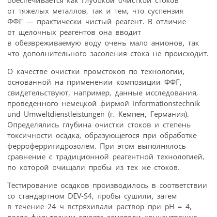
от тяжелых металлов, так и тем, что суспензия
ФФГ — практически чистый реагент. В отличие
от щелочных реагентов она вводит
в обезвреживаемую воду очень мало анионов, так
что дополнительного засоления стока не происходит.
О качестве очистки промстоков по технологии,
основанной на применении композиции ФФГ,
свидетельствуют, например, данные исследования,
проведенного немецкой фирмой Informationstechnik
und Umweltdienstleistungen (г. Кемпен, Германия).
Определялись глубина очистки стоков и степень
токсичности осадка, образующегося при обработке
ферроферригидрозолем. При этом выполнялось
сравнение с традиционной реагентной технологией,
по которой очищали пробы из тех же стоков.
Тестирование осадков производилось в соответствии
со стандартном DEV-S4, пробы сушили, затем
в течение 24 ч встряхивали раствор при pH = 4,
после фильтрации элюата замеряли концентрацию