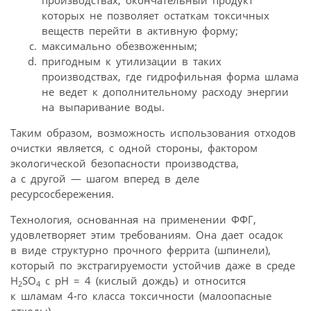
производствах, окончательный продукт
которых не позволяет остаткам токсичных
веществ перейти в активную форму;
максимально обезвоженным;
пригодным к утилизации в таких
производствах, где гидрофильная форма шлама
не ведет к дополнительному расходу энергии
на выпаривание воды.
Таким образом, возможность использования отходов
очистки является, с одной стороны, фактором
экологической безопасности производства,
а с другой — шагом вперед в деле
ресурсосбережения.
Технология, основанная на применении ФФГ,
удовлетворяет этим требованиям. Она дает осадок
в виде структурно прочного феррита (шпинели),
который по экстрагируемости устойчив даже в среде
Н
SO
c pH = 4 (кислый дождь) и относится
2
4
к шламам 4‑го класса токсичности (малоопасные