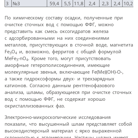
3
№3
59,4
5,5
11,8
2,4
2,3
2,4
10,2
По химическому составу осадки, полученные при
очистке сточных вод с помощью ФФГ, можно
представить как смесь оксогидратов железа
с адсорбированными на них соединениями
металлов, присутствующих в сточной воде, магнетита
Fe
O
и, возможно, ферритов с общей формулой
3
4
МеFe
‑nO
. Кроме того, могут присутствовать
3
4
аморфные гетерополисоединения, имеющие
молекулярные звенья, включающие Fe(Me)(OH)-O‑,
а также гидроксоформы двух- и трехзарядных
катионов. Согласно данным рентгенофазового
анализа, шламы, образующиеся при очистке сточных
вод с помощью ФФГ, не содержат хорошо
окристаллизованных фаз.
Электронно-микроскопические исследования
показали, что высушенный шлам представляет собой
высокодисперсный материал с ярко выраженной
склонностью к агломерации. Частицы шлама имеют