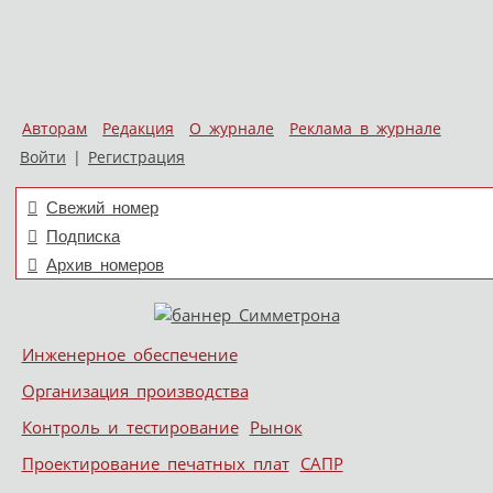
Авторам
Редакция
О журнале
Реклама в журнале
Войти
|
Регистрация
Свежий номер
Подписка
Архив номеров
Skip to content
Инженерное обеспечение
Меню
Организация производства
Контроль и тестирование
Рынок
Проектирование печатных плат
САПР