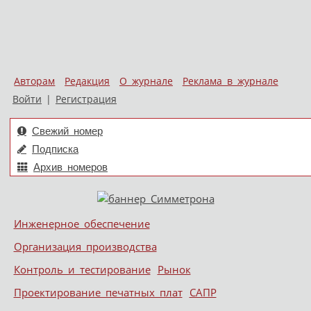
Авторам
Редакция
О журнале
Реклама в журнале
Войти
|
Регистрация
Свежий номер
Подписка
Архив номеров
Skip to content
Инженерное обеспечение
Меню
Организация производства
Контроль и тестирование
Рынок
Проектирование печатных плат
САПР