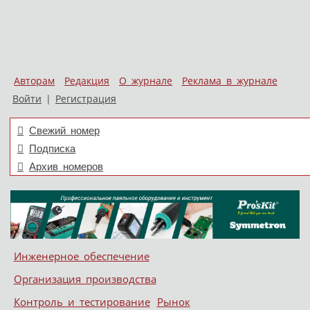
Авторам
Редакция
О журнале
Реклама в журнале
Войти
|
Регистрация
Свежий номер
Подписка
Архив номеров
Skip to content
Инженерное обеспечение
Меню
Организация производства
Контроль и тестирование
Рынок