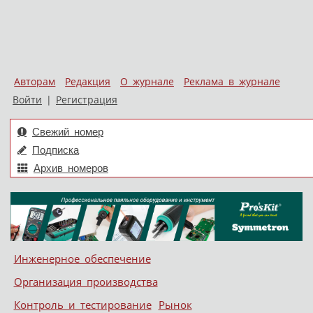
Авторам
Редакция
О журнале
Реклама в журнале
Войти
|
Регистрация
Свежий номер
Подписка
Архив номеров
Skip to content
Инженерное обеспечение
Меню
Организация производства
Контроль и тестирование
Рынок