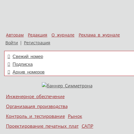
Авторам
Редакция
О журнале
Реклама в журнале
Войти
|
Регистрация
Свежий номер
Подписка
Архив номеров
Skip to content
Инженерное обеспечение
Меню
Организация производства
Контроль и тестирование
Рынок
Проектирование печатных плат
САПР