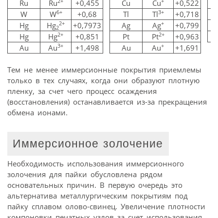
2+
+
Ru
Ru
+0,455
Cu
Cu
+0,522
6+
3+
W
W
+0,68
Tl
Tl
+0,718
2+
+
Hg
Hg
+0,7973
Ag
Ag
+0,799
2
2+
2+
Hg
Hg
+0,851
Pt
Pt
+0,963
3+
+
Au
Au
+1,498
Au
Au
+1,691
Тем не менее иммерсионные покрытия приемлемы
только в тех случаях, когда они образуют плотную
пленку, за счет чего процесс осаждения
(восстановления) останавливается из-за прекращения
обмена ионами.
Иммерсионное золочение
Необходимость использования иммерсионного
золочения для пайки обусловлена рядом
основательных причин. В первую очередь это
альтернатива металлургическим покрытиям под
пайку сплавом олово-свинец. Увеличение плотности
компоновки печатных узлов за счет использования