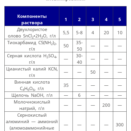
Компоненты
1
2
3
4
5
раствора
Двухлористое
5,5
5-8
4
20
10
олово SnCl
•2H
O, г/л
2
2
Тиокарбамид CS(NH
)
,
35-
2
2
50
—
—
—
г/л
50
Серная кислота H
SO
,
30-
2
4
—
—
—
—
г/л
40
Цианистый калий KCN,
—
—
50
—
—
г/л
Винная кислота
35
—
—
—
—
С
Н
О
, г/л
4
6
6
Щелочь NaOH, г/л
—
6
—
—
—
Молочнокислый
—
—
—
200
—
натрий, г/л
Сернокислый
алюминий — аммоний
—
—
—
—
300
(алюмоаммонийные