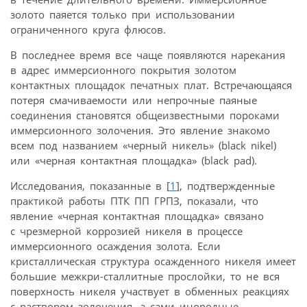
золото паяется только при использовании
ограниченного круга флюсов.
В последнее время все чаще появляются нарекания
в адрес иммерсионного покрытия золотом
контактных площадок печатных плат. Встречающаяся
потеря смачиваемости или непрочные паяные
соединения становятся общеизвестными пороками
иммерсионного золочения. Это явление знакомо
всем под названием «черный никель» (black nikel)
или «черная контактная площадка» (black pad).
Исследования, показанные в [
1
], подтвержденные
практикой работы ПТК ПП ГРПЗ, показали, что
явление «черная контактная площадка» связано
с чрезмерной коррозией никеля в процессе
иммерсионного осаждения золота. Если
кристаллическая структура осажденного никеля имеет
большие межкри-сталлитные прослойки, то не вся
поверхность никеля участвует в обменных реакциях
с раствором золочения, а сами инородные