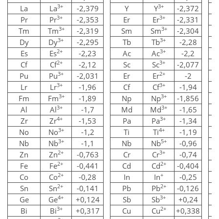
3+
3+
La
La
-2,379
Y
Y
-2,372
3+
3+
Pr
Pr
-2,353
Er
Er
-2,331
3+
3+
Tm
Tm
-2,319
Sm
Sm
-2,304
3+
3+
Dy
Dy
-2,295
Tb
Tb
-2,28
2+
3+
Es
Es
-2,23
Ac
Ac
-2,2
2+
3+
Cf
Cf
-2,12
Sc
Sc
-2,077
3+
2+
Pu
Pu
-2,031
Er
Er
-2
3+
3+
Lr
Lr
-1,96
Cf
Cf
-1,94
3+
3+
Fm
Fm
-1,89
Np
Np
-1,856
3+
3+
Al
Al
-1,7
Md
Md
-1,65
4+
3+
Zr
Zr
-1,53
Pa
Pa
-1,34
3+
4+
No
No
-1,2
Ti
Ti
-1,19
3+
5+
Nb
Nb
-1,1
Nb
Nb
-0,96
2+
3+
Zn
Zn
-0,763
Cr
Cr
-0,74
2+
2+
Fe
Fe
-0,441
Cd
Cd
-0,404
2+
+
Co
Co
-0,28
In
In
-0,25
2+
2+
Sn
Sn
-0,141
Pb
Pb
-0,126
4+
3+
Ge
Ge
+0,124
Sb
Sb
+0,24
3+
2+
Bi
Bi
+0,317
Cu
Cu
+0,338