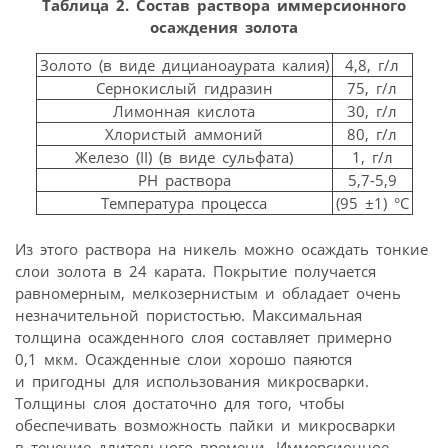
Таблица 2. Состав раствора иммерсионного
осаждения золота
Золото (в виде дицианоаурата калия)
4,8, г/л
Сернокислый гидразин
75, г/л
Лимонная кислота
30, г/л
Хлористый аммоний
80, г/л
Железо (II) (в виде сульфата)
1, г/л
РН раствора
5,7-5,9
Температура процесса
(95 ±1) °С
Из этого раствора на никель можно осаждать тонкие
слои золота в 24 карата. Покрытие получается
равномерным, мелкозернистым и обладает очень
незначительной пористостью. Максимальная
толщина осажденного слоя составляет примерно
0,1 мкм. Осажденные слои хорошо паяются
и пригодны для использования микросварки.
Толщины слоя достаточно для того, чтобы
обеспечивать возможность пайки и микросварки
в течение длительного времени. Иммерсионное