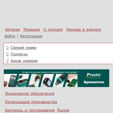
Авторам
Редакция
О журнале
Реклама в журнале
Войти
|
Регистрация
Свежий номер
Подписка
Архив номеров
Skip to content
Инженерное обеспечение
Меню
Организация производства
Контроль и тестирование
Рынок