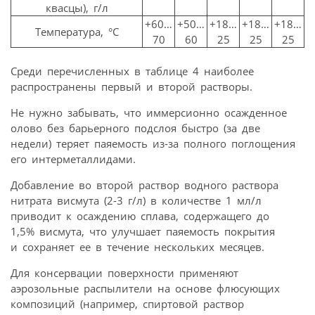
квасцы), г/л
+60…
+50…
+18…
+18…
+18…
Температура, °С
70
60
25
25
25
Среди перечисленных в таблице 4 наиболее
распространены первый и второй растворы.
Не нужно забывать, что иммерсионно осажденное
олово без барьерного подслоя быстро (за две
недели) теряет паяемость из-за полного поглощения
его интерметаллидами.
Добавление во второй раствор водного раствора
нитрата висмута (2-3 г/л) в количестве 1 мл/л
приводит к осаждению сплава, содержащего до
1,5% висмута, что улучшает паяемость покрытия
и сохраняет ее в течение нескольких месяцев.
Для консервации поверхности применяют
аэрозольные распылители на основе флюсующих
композиций (например, спиртовой раствор