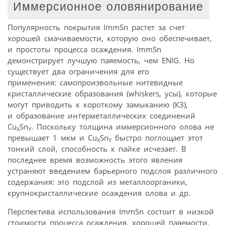
Иммерсионное оловянирование
Популярность покрытия ImmSn растет за счет
хорошей смачиваемости, которую оно обеспечивает,
и простоты процесса осаждения. ImmSn
демонстрирует лучшую паяемость, чем ENIG. Но
существует два ограничения для его
применения: самопроизвольные нитевидные
кристаллические образования (whiskers, усы), которые
могут приводить к короткому замыканию (КЗ),
и образование интерметаллических соединений
Cu
Sn
. Поскольку толщина иммерсионного олова не
X
Y
превышает 1 мкм и Cu
Sn
быстро поглощает этот
X
Y
тонкий слой, способность к пайке исчезает. В
последнее время возможность этого явления
устраняют введением барьерного подслоя различного
содержания: это подслой из металлоорганики,
крупнокристаллические осаждения олова и др.
Перспектива использования ImmSn состоит в низкой
стоимости процесса осаждения, хорошей паяемости,