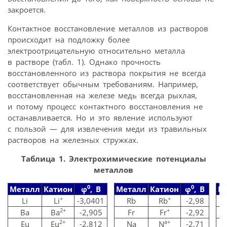
закроется.
Контактное восстановление металлов из растворов
происходит на подложку более
электроотрицательную относительно металла
в растворе (табл. 1). Однако прочность
восстановленного из раствора покрытия не всегда
соответствует обычным требованиям. Например,
восстановленная на железе медь всегда рыхлая,
и потому процесс контактного восстановления не
останавливается. Но и это явление используют
с пользой — для извлечения меди из травильных
растворов на железных стружках.
Таблица 1. Электрохимические потенциалы
металлов
0
0
Металл
Катион
φ
, В
Металл
Катион
φ
, В
М
+
+
Li
Li
-3,0401
Rb
Rb
-2,98
2+
+
Ba
Ba
-2,905
Fr
Fr
-2,92
2+
a+
Eu
Eu
-2,812
Na
N
-2,71