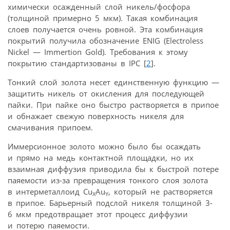
химически осажденный слой никель/фосфора
(толщиной примерно 5 мкм). Такая комбинация
слоев получается очень ровной. Эта комбинация
покрытий получила обозначение ENIG (Electroless
Nickel — Immertion Gold). Требования к этому
покрытию стандартизованы в IPC [
2
].
Тонкий слой золота несет единственную функцию —
защитить никель от окисления для последующей
пайки. При пайке оно быстро растворяется в припое
и обнажает свежую поверхность никеля для
смачивания припоем.
Иммерсионное золото можно было бы осаждать
и прямо на медь контактной площадки, но их
взаимная диффузия приводила бы к быстрой потере
паяемости из-за превращения тонкого слоя золота
в интерметаллоид Cu
Au
, который не растворяется
X
Y
в припое. Барьерный подслой никеля толщиной 3-
6 мкм предотвращает этот процесс диффузии
и потерю паяемости.